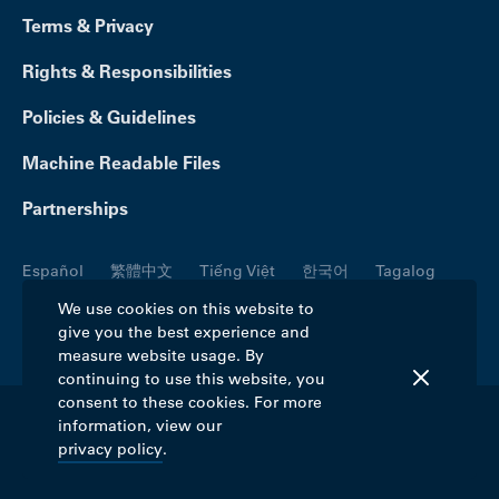
Terms & Privacy
Rights & Responsibilities
Policies & Guidelines
Machine Readable Files
Partnerships
Español
繁體中文
Tiếng Việt
한국어
Tagalog
Русский
العربية
Kreyòl
Français
Português
We use cookies on this website to
give you the best experience and
Polski
日本語
Italiano
Deutsch
فارسی
measure website usage. By
continuing to use this website, you
consent to these cookies. For more
information, view our
©2026 Blue Cross Blue Shield Association. All
privacy policy
.
rights reserved.